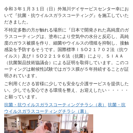
令和３年１月３１日（日）外旭川デイサービスセンター幸にお
いて『抗菌・抗ウイルスガラスコーティング』を施工していた
だきました。
不特定多数の方が触れる場所に『日本で開発された高純度のガ
ラスコーティングは、塗布により空気中の水分と反応し、高純
度のガラス被膜を作り、細菌やウイルスの増殖を抑制し、接触
感染を予防するそうです。国際標準ⅠＳО２１７０２法（抗ウ
イルス）及びⅠＳО２２１９６法（抗菌）により、ＳＩＡＡ
（抗菌製品技術協議会）による証明を取得しています。このコ
ーティングは耐候性試験ではガラス膜が５年持続することが証
明されています。
ご利用くださる皆様に少しでも安全な介護サービスを提供した
い。少しでも安心できる環境を整え、お迎えしたい・・・・・
と願っています。
抗菌・抗ウイルスガラスコーティングチラシ（表）
抗菌・抗
ウイルスガラスコーティングチラシ（裏）