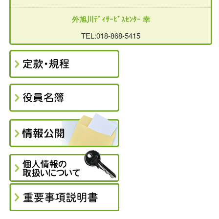
外旭川ﾃﾞｨｻｰﾋﾞｽｾﾝﾀｰ 幸
TEL:018-868-5415