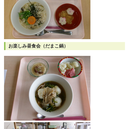
お楽しみ昼食会（だまこ鍋）