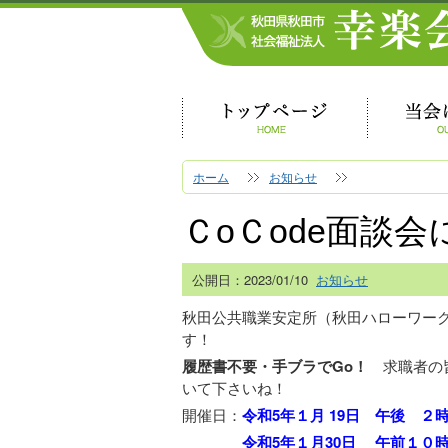
ホーム
お知らせ
ＣoＣode面談
公開日：
2023/01/10
お知らせ
秋田公共職業安定所（秋田ハローワー
す！
履歴書不要・手ブラでGo！
求職者の皆
いて下さいね！
開催日：
令和5年１月 19日 午後 ２
令和5年１月30日 午前１０時