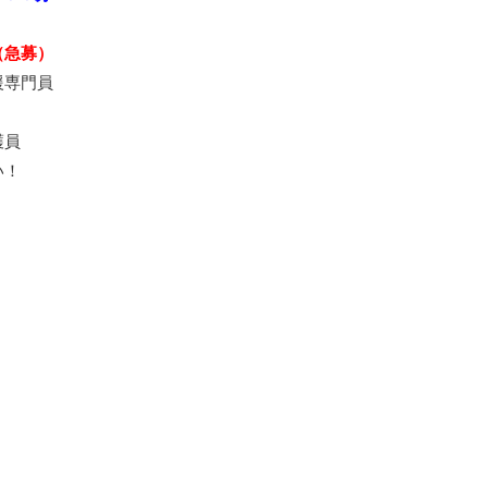
（急募）
援専門員
護員
い！