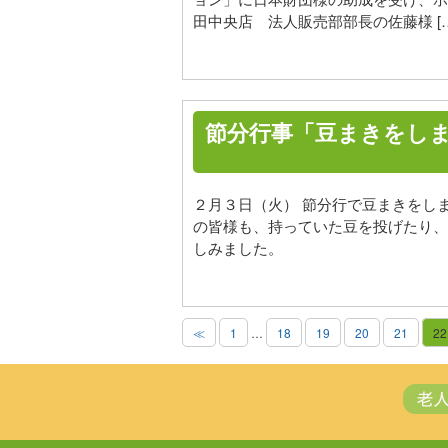
田中央店 法人販売部部長の佐藤様 […
節分行事「豆まきをし
２月３日（火） 節分行で豆まきをし
の皆様も、持っていた豆を投げたり、
しみました。
≪
1
…
18
19
20
21
22