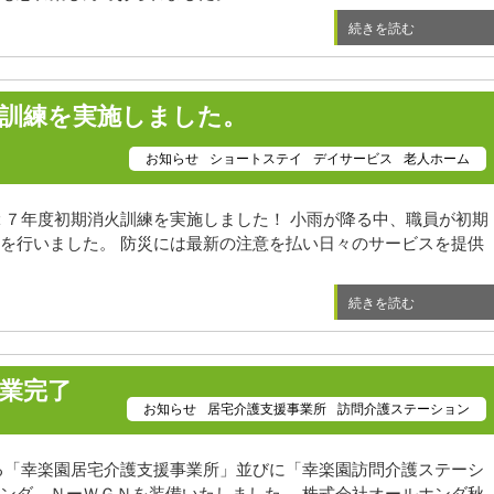
続きを読む
火訓練を実施しました。
お知らせ
ショートステイ
デイサービス
老人ホーム
２７年度初期消火訓練を実施しました！ 小雨が降る中、職員が初期
を行いました。 防災には最新の注意を払い日々のサービスを提供
続きを読む
業完了
お知らせ
居宅介護支援事業所
訪問介護ステーション
る「幸楽園居宅介護支援事業所」並びに「幸楽園訪問介護ステーシ
ンダ ＮーＷＧＮを装備いたしました。 株式会社オールホンダ秋