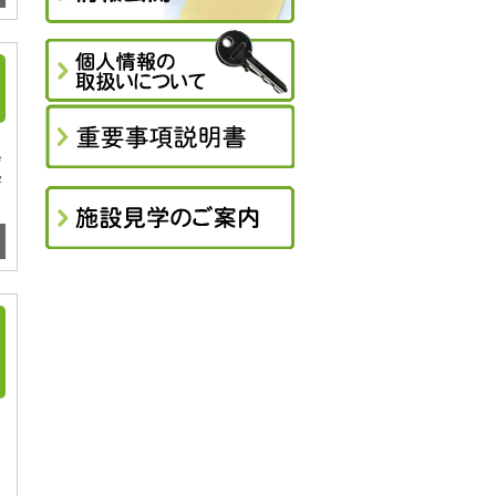
会
寄
と