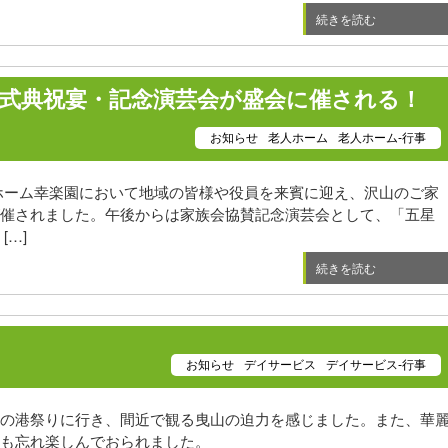
続きを読む
老式典祝宴・記念演芸会が盛会に催される！
お知らせ
老人ホーム
老人ホーム-行事
ホーム幸楽園において地域の皆様や役員を来賓に迎え、沢山のご家
催されました。午後からは家族会協賛記念演芸会として、「五星
[…]
続きを読む
お知らせ
デイサービス
デイサービス-行事
の港祭りに行き、間近で観る曳山の迫力を感じました。また、華
も忘れ楽しんでおられました。