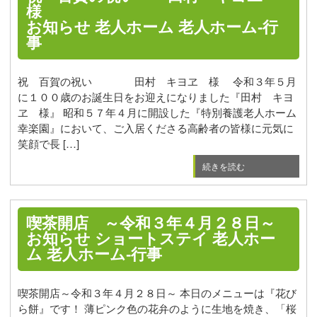
様
お知らせ
老人ホーム
老人ホーム-行
事
祝 百賀の祝い 田村 キヨヱ 様 令和３年５月
に１００歳のお誕生日をお迎えになりました『田村 キヨ
ヱ 様』 昭和５７年４月に開設した『特別養護老人ホーム
幸楽園』において、ご入居くださる高齢者の皆様に元気に
笑顔で長 […]
続きを読む
喫茶開店 ～令和３年４月２８日～
お知らせ
ショートステイ
老人ホー
ム
老人ホーム-行事
喫茶開店～令和３年４月２８日～ 本日のメニューは『花び
ら餅』です！ 薄ピンク色の花弁のように生地を焼き、「桜