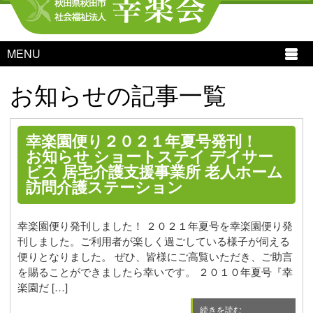
MENU
お知らせの記事一覧
幸楽園便り２０２１年夏号発刊！
お知らせ
ショートステイ
デイサー
ビス
居宅介護支援事業所
老人ホーム
訪問介護ステーション
幸楽園便り発刊しました！ ２０２１年夏号を幸楽園便り発
刊しました。ご利用者が楽しく過ごしている様子が伺える
便りとなりました。 ぜひ、皆様にご高覧いただき、ご助言
を賜ることができましたら幸いです。 ２０１０年夏号『幸
楽園だ […]
続きを読む